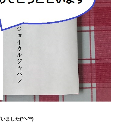
た(*^-^*)