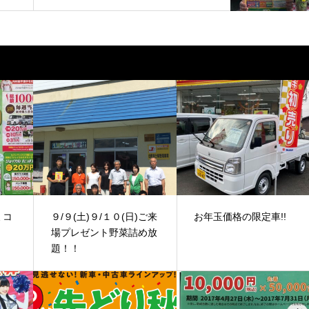
ミコ
９/９(土)９/１０(日)ご来
お年玉価格の限定車!!
場プレゼント野菜詰め放
題！！